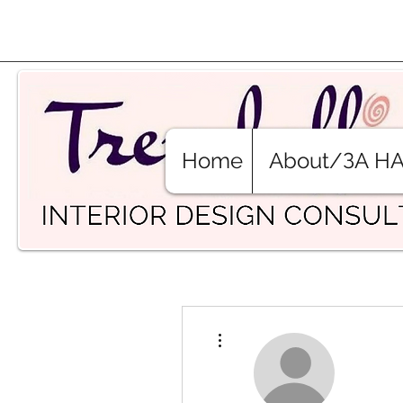
Home
About/ЗА Н
Още действия