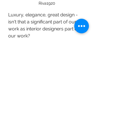
Riva1920
Luxury, elegance, great design - 
isn't that a significant part of our 
work as interior designers part of 
our work?
Теменужка Захариева
Interior design 'how to'
лукс
интериорен дизайн
Виж всички
Последни публикации