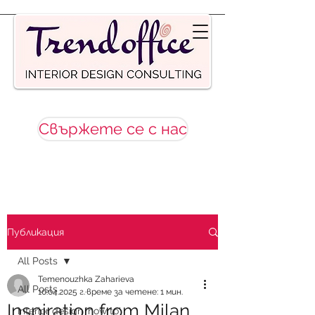
Свържете се с нас
Публикация
All Posts
Temenouzhka Zaharieva
All Posts
10.04.2025 г.
време за четене: 1 мин.
Inspiration from Milan
Interior design 'how to'