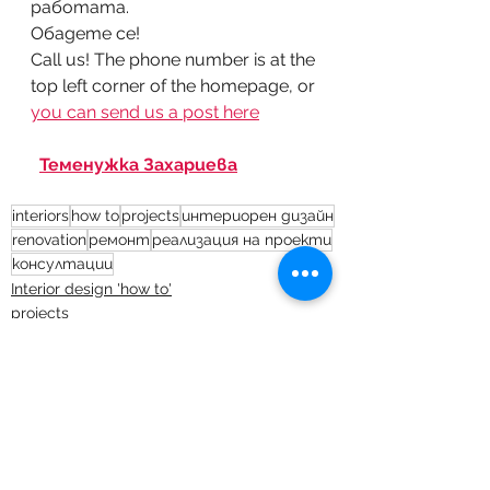
работата.
Обадете се!
Call us! The phone number is at the 
top left corner of the homepage, or 
you can send us a post here
Теменужка Захариева
interiors
how to
projects
интериорен дизайн
renovation
ремонт
реализация на проекти
консултации
Interior design 'how to'
projects
consulting