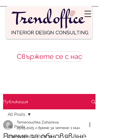
Свържете се с нас
Публикация
All Posts
Temenouzhka Zaharieva
All Posts
25.05.2025 г.
време за четене: 1 мин.
Време за обновяване
Interior design 'how to'